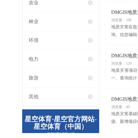
农业
DMGIS地
浏览量：198
林业
地质灾害应急
询、信息编辑
环境
DMGIS地
电力
浏览量：120
地质灾害项目
旅游
一、查询统计
其他
DMGIS地
浏览量：46
地质灾害基础
星空体育·星空官方网站-
据、新增项目
星空体育（中国）
CONTACT US