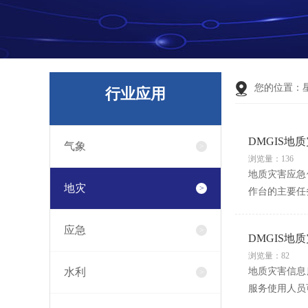
您的位置：
行业应用
DMGIS地
气象
浏览量：136
地质灾害应急
地灾
作台的主要任
应急
DMGIS地
浏览量：82
水利
地质灾害信息
服务使用人员