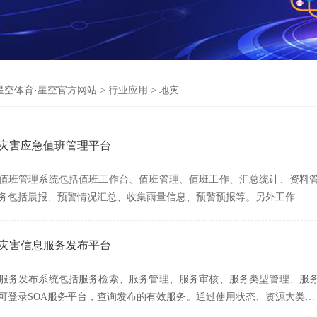
星空体育·星空官方网站
>
行业应用
>
地灾
质灾害应急值班管理平台
值班管理系统包括值班工作台、值班管理、值班工作、汇总统计、资料管
务包括晨报、预警情况汇总、收集雨量信息、预警预报等。另外工作…
质灾害信息服务发布平台
服务发布系统包括服务检索、服务管理、服务审核、服务类型管理、服务
可登录SOA服务平台，查询发布的有效服务。通过使用状态、资源大类…