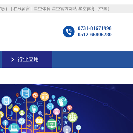
谷歌
）
|
在线留言
|
星空体育·星空官方网站-星空体育（中国）
0731-81671998
0512-66806280
行业应用