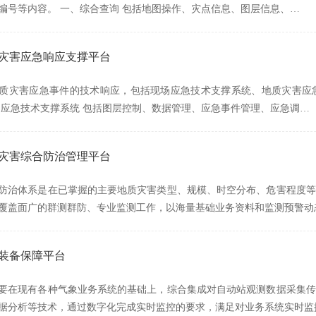
编号等内容。 一、综合查询 包括地图操作、灾点信息、图层信息、…
质灾害应急响应支撑平台
质灾害应急事件的技术响应，包括现场应急技术支撑系统、地质灾害应
场应急技术支撑系统 包括图层控制、数据管理、应急事件管理、应急调…
质灾害综合防治管理平台
防治体系是在已掌握的主要地质灾害类型、规模、时空分布、危害程度等
覆盖面广的群测群防、专业监测工作，以海量基础业务资料和监测预警动
象装备保障平台
要在现有各种气象业务系统的基础上，综合集成对自动站观测数据采集传
据分析等技术，通过数字化完成实时监控的要求，满足对业务系统实时监