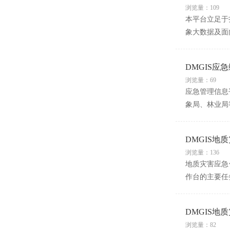
浏览量：109
本平台立足于
象大数据及面
DMGIS应
浏览量：69
应急管理信息
象局、林业局
DMGIS地
浏览量：136
地质灾害应急
作台的主要任
DMGIS地
浏览量：82