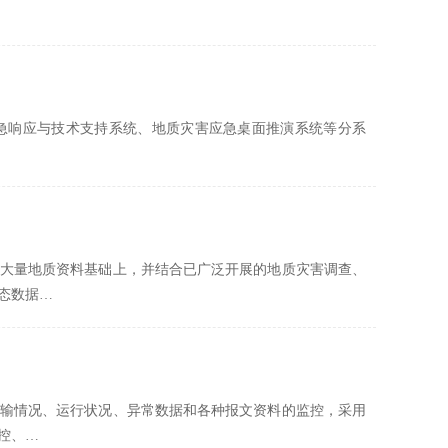
急响应与技术支持系统、地质灾害应急桌面推演系统等分系
大量地质资料基础上，并结合已广泛开展的地质灾害调查、
态数据…
输情况、运行状况、异常数据和各种报文资料的监控，采用
控、…