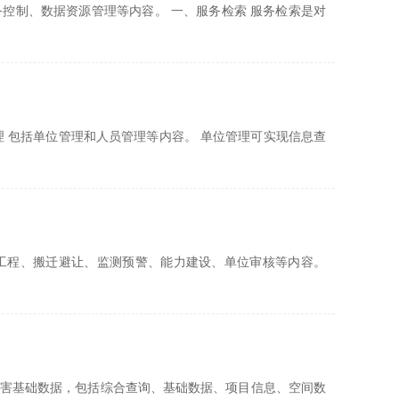
控制、数据资源管理等内容。 一、服务检索 服务检索是对
 包括单位管理和人员管理等内容。 单位管理可实现信息查
工程、搬迁避让、监测预警、能力建设、单位审核等内容。
害基础数据，包括综合查询、基础数据、项目信息、空间数