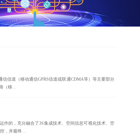
、通信信道（移动通信GPRS信道或联通CDMA等）等主要部分
链路（移…
予以运作的，充分融合了3S集成技术、空间信息可视化技术、空
监控，并最终…