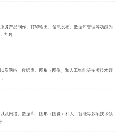
、服务产品制作、打印输出、信息发布、数据库管理等功能为
，力图…
以及网络、数据库、图形（图像）和人工智能等多项技术领
指…
科以及网络、数据库、图形（图像）和人工智能等多项技术领
综…