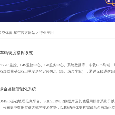
星空体育·星空官方网站
>
行业应用
GPS车辆调度指挥系统
BGIS监控、GIS监控中心、Gis服务中心、系统数据库、车载GPS终端
GPS终端接受GPS卫星发送的定位信息（经、纬度坐标），通过无线通信
象综合监控智能化系统
DMGIS基础地理信息平台、SQLSERVER数据库及其他通用操作系统
、分布集中数据存储方式等技术优势，以BS的总体架构完成后台自动化